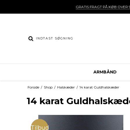
GRATIS FRAGT PÅ KØB OVER 9
ARMBÅND
Forside
/
Shop
/
Halskæder
/
14 karat Guldhalskæder
14 karat Guldhalskæd
Tilbud