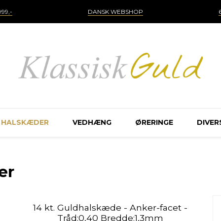
99,-
DANSK WEBSHOP
HALSKÆDER
VEDHÆNG
ØRERINGE
DIVER
er
14 kt. Guldhalskæde - Anker-facet -
Tråd:0,40 Bredde:1,3mm