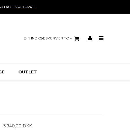
60 DAGES RETURRET
DIN INDKØBSKURV ER TOM
SE
OUTLET
3.940,00 DKK