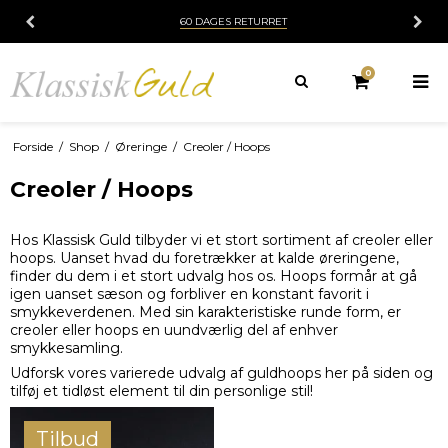
60 DAGES RETURRET
0
Forside
/
Shop
/
Øreringe
/
Creoler / Hoops
Creoler / Hoops
Hos Klassisk Guld tilbyder vi et stort sortiment af creoler eller
hoops. Uanset hvad du foretrækker at kalde øreringene,
finder du dem i et stort udvalg hos os. Hoops formår at gå
igen uanset sæson og forbliver en konstant favorit i
smykkeverdenen. Med sin karakteristiske runde form, er
creoler eller hoops en uundværlig del af enhver
smykkesamling.
Udforsk vores varierede udvalg af guldhoops her på siden og
tilføj et tidløst element til din personlige stil!
Tilbud