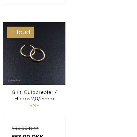
Tilbud
8 kt. Guldcreoler /
Hoops 2,0/15mm
BNH
790,00 DKK
553,00 DKK