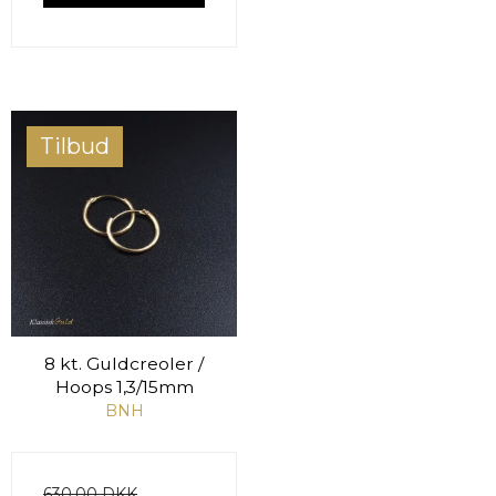
Tilbud
8 kt. Guldcreoler /
Hoops 1,3/15mm
BNH
630,00 DKK