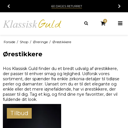
60 DAGES RETURRET
0
Forside
/
Shop
/
Øreringe
/
Ørestikkere
Ørestikkere
Hos Klassisk Guld finder du et bredt udvalg af ørestikkere,
der passer til enhver smag og lejlighed. Udforsk vores
sortiment, der spænder fra enkle zirkonia-detaljer til tidløse
perler og diamanter. Uanset om du er til det elegante og
enkle eller det mere iøjnefaldende, har vi ørestikkere, der
passer til dig. Tag et kig, og find dine nye favoritter, der vil
fuldende dit look.
Tilbud