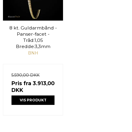
8 kt. Guldarmbånd -
Panser-facet -
Tråd:1,05
Bredde:3,3mm
BNH
5.590,00 DKK
Pris fra
3.913,00
DKK
VIS PRODUKT