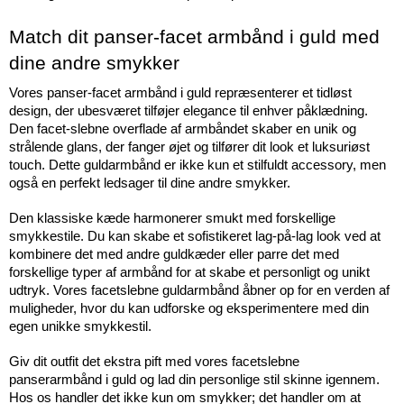
Match dit panser-facet armbånd i guld med 
dine andre smykker 
Vores panser-facet armbånd i guld repræsenterer et tidløst 
design, der ubesværet tilføjer elegance til enhver påklædning. 
Den facet-slebne overflade af armbåndet skaber en unik og 
strålende glans, der fanger øjet og tilfører dit look et luksuriøst 
touch. Dette guldarmbånd er ikke kun et stilfuldt accessory, men 
også en perfekt ledsager til dine andre smykker.
Den klassiske kæde harmonerer smukt med forskellige 
smykkestile. Du kan skabe et sofistikeret lag-på-lag look ved at 
kombinere det med andre guldkæder eller parre det med 
forskellige typer af armbånd for at skabe et personligt og unikt 
udtryk. Vores facetslebne guldarmbånd åbner op for en verden af 
muligheder, hvor du kan udforske og eksperimentere med din 
egen unikke smykkestil.
Giv dit outfit det ekstra pift med vores facetslebne 
panserarmbånd i guld og lad din personlige stil skinne igennem. 
Hos os handler det ikke kun om smykker; det handler om at 