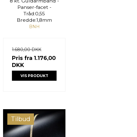
8 kt. Guldarmbånd -
Panser-facet -
Tråd:0,55
Bredde:1,8mm
BNH
1.680,00 DKK
Pris fra
1.176,00
DKK
VIS PRODUKT
Tilbud