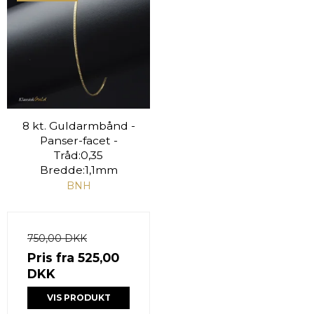
8 kt. Guldarmbånd -
Panser-facet -
Tråd:0,35
Bredde:1,1mm
BNH
750,00 DKK
Pris fra
525,00
DKK
VIS PRODUKT