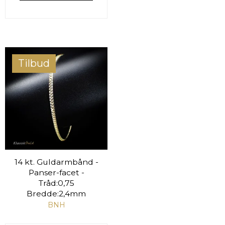
Tilbud
14 kt. Guldarmbånd -
Panser-facet -
Tråd:0,75
Bredde:2,4mm
BNH