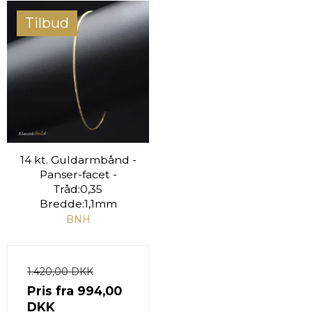
Tilbud
14 kt. Guldarmbånd -
Panser-facet -
Tråd:0,35
Bredde:1,1mm
BNH
1.420,00 DKK
Pris fra
994,00
DKK