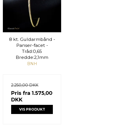
8 kt. Guldarmbånd -
Panser-facet -
Tråd:0,65
Bredde:2,1mm
BNH
2.250,00 DKK
Pris fra
1.575,00
DKK
VIS PRODUKT