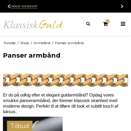
60 DAGES RETURRET
0
Forside
/
Shop
/
Armbånd
/
Panser armbånd
Panser armbånd
Er du på udkig efter et elegant guldarmbånd? Opdag vores 
smukke panserarmbånd, der forener klassisk skønhed med 
moderne design. Perfekt til at tilføre dit look et subtilt touch af 
luksus.
Tilbud