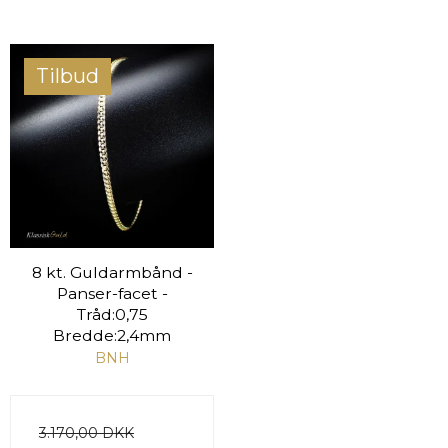
Tilbud
8 kt. Guldarmbånd -
Panser-facet -
Tråd:0,75
Bredde:2,4mm
BNH
3.170,00 DKK