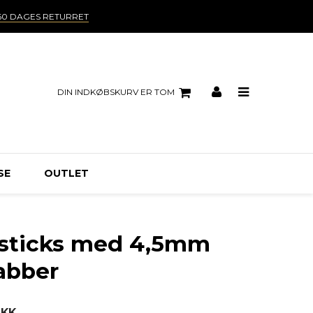
60 DAGES RETURRET
DIN INDKØBSKURV ER TOM
SE
OUTLET
esticks med 4,5mm
rabber
DKK