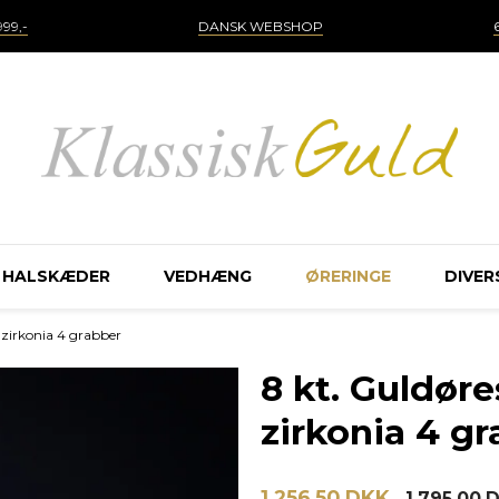
99,-
DANSK WEBSHOP
HALSKÆDER
VEDHÆNG
ØRERINGE
DIVER
zirkonia 4 grabber
8 kt. Guldør
zirkonia 4 g
1.256,50 DKK
1.795,00 