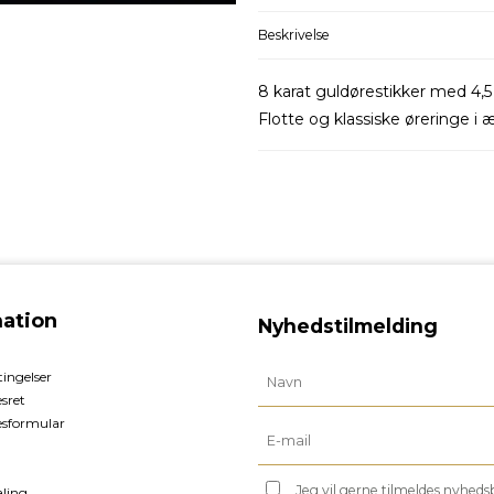
Beskrivelse
8 karat guldørestikker med 4,5
Flotte og klassiske øreringe i
mation
Nyhedstilmelding
ingelser
esret
esformular
Jeg vil gerne tilmeldes nyhed
aling