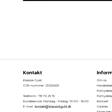
Kontakt
Infor
Klassisk Guld
Om os
CVR-nummer
:
29252629
Handelsbet
Fortrydels
Telefonnr.
:
78 70 29 19
Fortrydels
Kundeservice
:
Mandag - Fredag: 10:00 - 16:00
Kontakt
E-mail
:
Cookies
Sikker bet