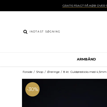
GRATIS FRAGT PÅ KØB OVER 9
ARMBÅND
Forside
/
Shop
/
Øreringe
/
8 kt. Guldøresticks med 4,5mm 
-30%