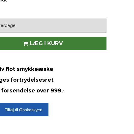
hverdage
LÆG I KURV
siv flot smykkeæske
ges fortrydelsesret
 forsendelse over 999,-
Tilføj til Ønskeskyen