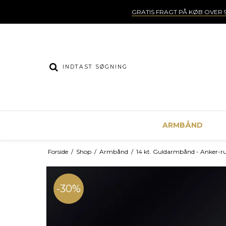
GRATIS FRAGT PÅ KØB OVER 9
ARMBÅND
Forside
/
Shop
/
Armbånd
/
14 kt. Guldarmbånd - Anker-r
-30%