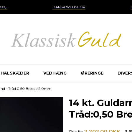
99,-
DANSK WEBSHOP
HALSKÆDER
VEDHÆNG
ØRERINGE
DIVER
und - Tråd:0,50 Bredde:2,0mm
14 kt. Gulda
Tråd:0,50 B
2.702,00 DKK
3.
Pris fra