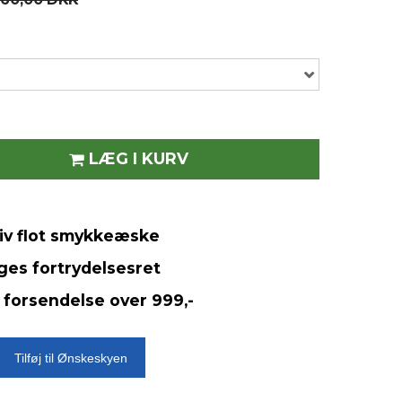
LÆG I KURV
siv flot smykkeæske
ges fortrydelsesret
 forsendelse over 999,-
Tilføj til Ønskeskyen