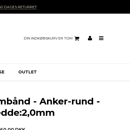
60 DAGES RETURRET
DIN INDKØBSKURV ER TOM
SE
OUTLET
rmbånd - Anker-rund -
redde:2,0mm
860,00 DKK