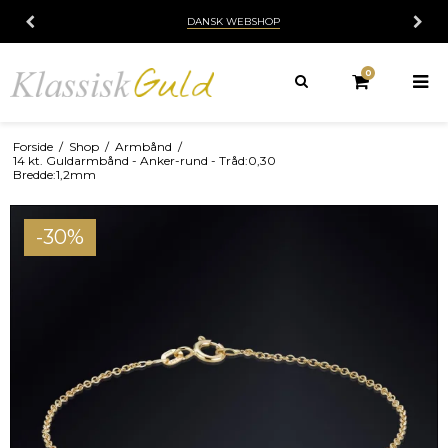
DANSK WEBSHOP
0
Forside
/
Shop
/
Armbånd
/
14 kt. Guldarmbånd - Anker-rund - Tråd:0,30
Bredde:1,2mm
-30%