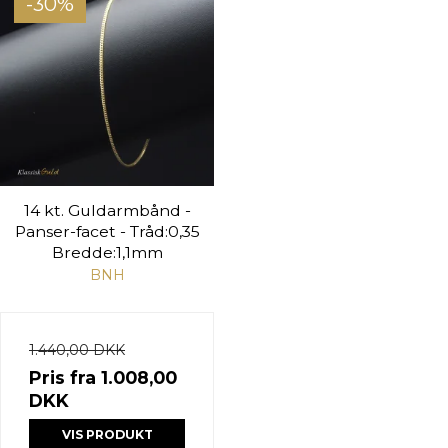
-30%
14 kt. Guldarmbånd -
Panser-facet - Tråd:0,35
Bredde:1,1mm
BNH
1.440,00 DKK
Pris fra
1.008,00
DKK
VIS PRODUKT