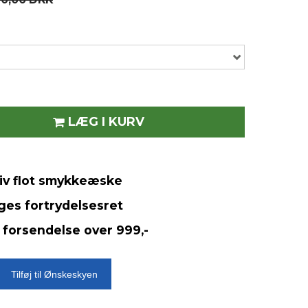
LÆG I KURV
siv flot smykkeæske
ges fortrydelsesret
 forsendelse over 999,-
Tilføj til Ønskeskyen