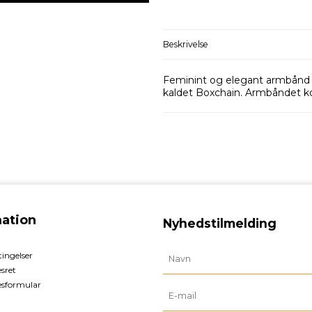
Beskrivelse
Feminint og elegant armbånd i 
kaldet Boxchain. Armbåndet 
mation
Nyhedstilmelding
ingelser
esret
esformular