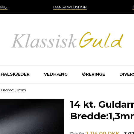
99,-
DANSK WEBSHOP
HALSKÆDER
VEDHÆNG
ØRERINGE
DIVER
 - Bredde:1,3mm
14 kt. Gulda
Bredde:1,3
2.114,00 DKK
3.0
Pris fra