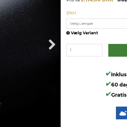
BNH
Vælg Længde
Vælg Variant
Inklu
60 da
Gratis