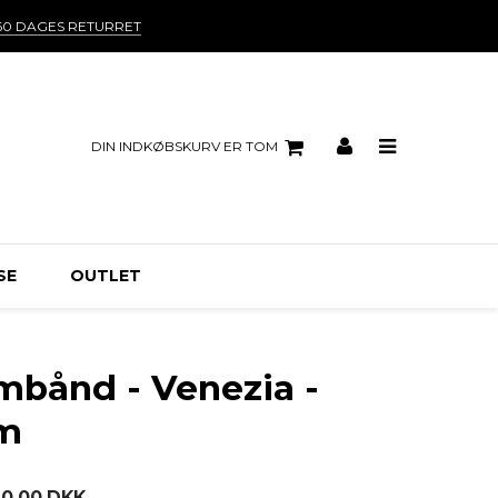
60 DAGES RETURRET
DIN INDKØBSKURV ER TOM
SE
OUTLET
rmbånd - Venezia -
mm
20,00 DKK