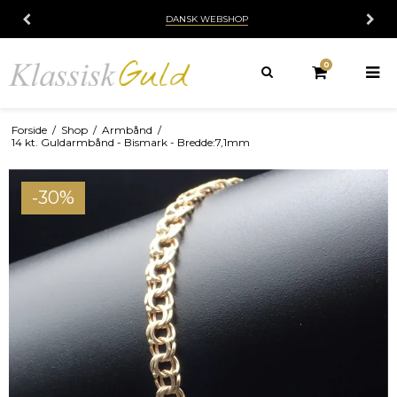
DANSK WEBSHOP
0
Forside
/
Shop
/
Armbånd
/
14 kt. Guldarmbånd - Bismark - Bredde:7,1mm
-30%