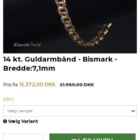
14 kt. Guldarmbånd - Bismark -
Bredde:7,1mm
15.372,00 DKK
Pris fra
21.960,00 DKK
BNH
Vælg Længde
Vælg Variant