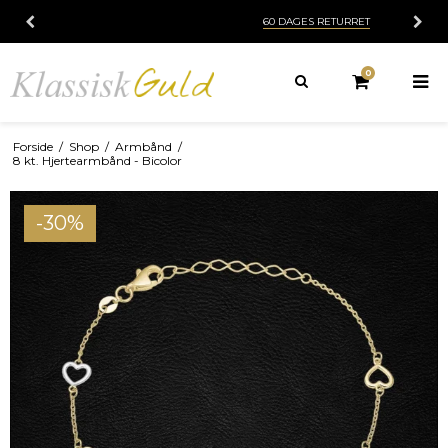
60 DAGES RETURRET
0
Forside
/
Shop
/
Armbånd
/
8 kt. Hjertearmbånd - Bicolor
-30%