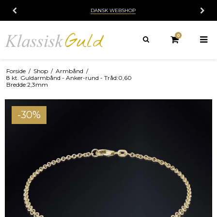
DANSK WEBSHOP
0
Forside
/
Shop
/
Armbånd
/
8 kt. Guldarmbånd - Anker-rund - Tråd:0,60
Bredde:2,3mm
-30%