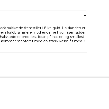
rk halskæde fremstillet i 8 kt. guld. Halskæden er
r i forløb smallere mod enderne hvor låsen sidder.
alskæde er breddest foran på halsen og smallest
en kommer monteret med en stærk kasselås med 2