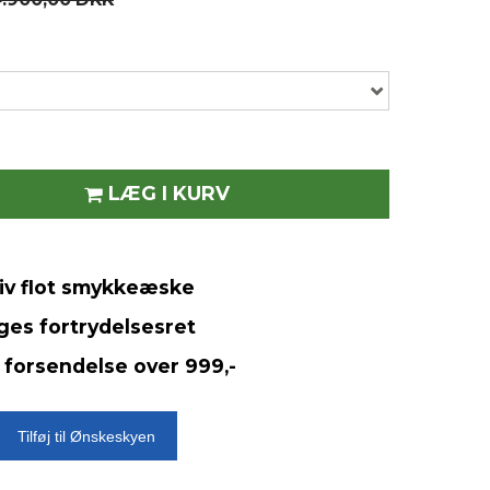
LÆG I KURV
siv flot smykkeæske
ges fortrydelsesret
 forsendelse over 999,-
Tilføj til Ønskeskyen