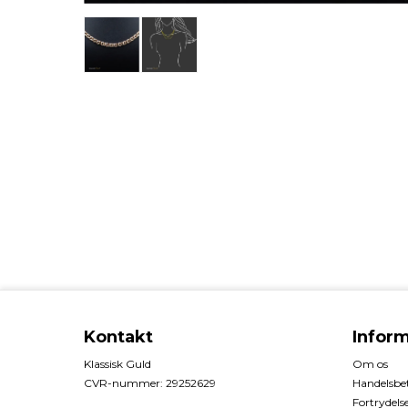
Kontakt
Infor
Klassisk Guld
Om os
CVR-nummer
:
29252629
Handelsbet
Fortrydels