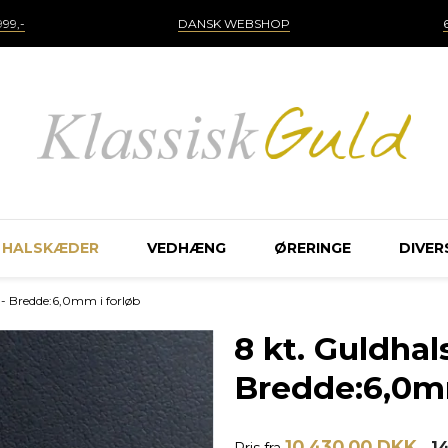
99,-
DANSK WEBSHOP
HALSKÆDER
VEDHÆNG
ØRERINGE
DIVER
 - Bredde:6,0mm i forløb
8 kt. Guldha
Bredde:6,0mm
10.430,00 DKK
1
Pris fra