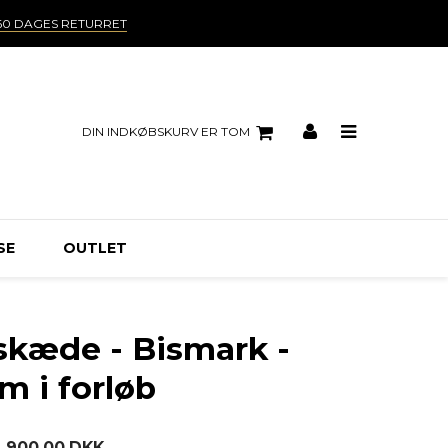
60 DAGES RETURRET
DIN INDKØBSKURV ER TOM
SE
OUTLET
lskæde - Bismark -
 i forløb
4.900,00 DKK