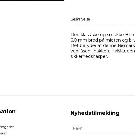
Beskrivelse
Den klassiske og smukke Bisma
6,0 mm bred på midten og blive
Det betyder at denne Bismarkh
ved låsen i nakken. Halskæd
sikkerhedshasper.
mation
Nyhedstilmelding
ingelser
esret