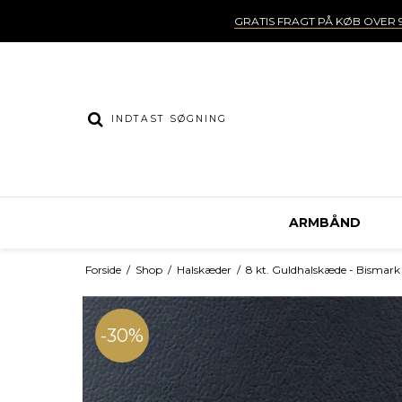
GRATIS FRAGT PÅ KØB OVER 9
ARMBÅND
Forside
/
Shop
/
Halskæder
/
8 kt. Guldhalskæde - Bismark
-30%