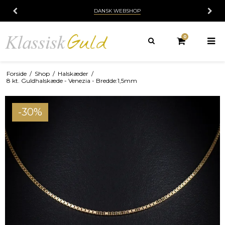
DANSK WEBSHOP
0
Forside
/
Shop
/
Halskæder
/
8 kt. Guldhalskæde - Venezia - Bredde:1,5mm
-30%