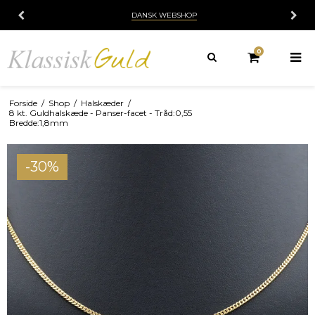
DANSK WEBSHOP
0
Forside
/
Shop
/
Halskæder
/
8 kt. Guldhalskæde - Panser-facet - Tråd:0,55
Bredde:1,8mm
-30%