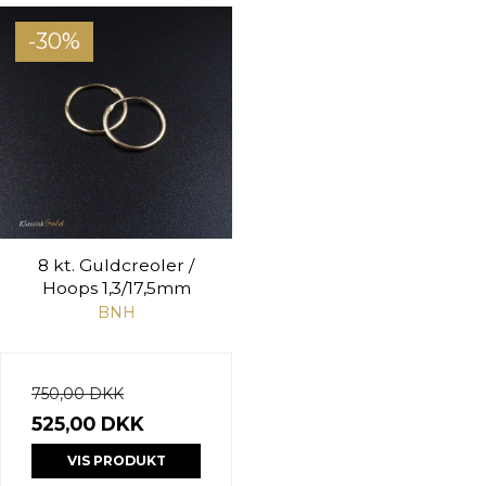
-30%
8 kt. Guldcreoler /
Hoops 1,3/17,5mm
BNH
750,00 DKK
525,00 DKK
VIS PRODUKT